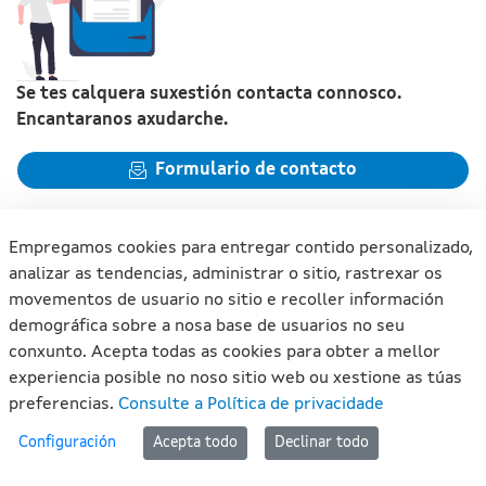
Se tes calquera suxestión contacta connosco.
Encantaranos axudarche.
Formulario de contacto
Empregamos cookies para entregar contido personalizado,
analizar as tendencias, administrar o sitio, rastrexar os
movementos de usuario no sitio e recoller información
Xunta de Galicia. Información mantida e publicada na internet
demográfica sobre a nosa base de usuarios no seu
pola Xunta de Galicia
conxunto. Acepta todas as cookies para obter a mellor
Atención á cidadanía
experiencia posible no noso sitio web ou xestione as túas
Accesibilidade
preferencias.
Consulte a Política de privacidade
Aviso legal
#lan
Configuración
Acepta todo
Declinar todo
Mapa do portal