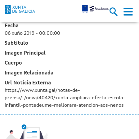
A Xunta ampliará a oferta da e
Skip to Main Content
Fecha
06 xuño 2019 - 00:00:00
Subtítulo
Imagen Principal
Cuerpo
Imagen Relacionada
Url Noticia Externa
https://www.xunta.gal/notas-de-
prensa/-/nova/40420/xunta-ampliara-oferta-escola-
infantil-pontedeume-mellorara-atencion-aos-nenos