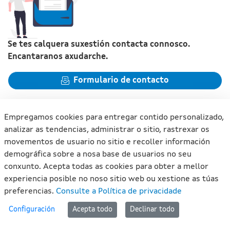
Se tes calquera suxestión contacta connosco.
Encantaranos axudarche.
Formulario de contacto
Empregamos cookies para entregar contido personalizado,
analizar as tendencias, administrar o sitio, rastrexar os
movementos de usuario no sitio e recoller información
Xunta de Galicia. Información mantida e publicada na internet
demográfica sobre a nosa base de usuarios no seu
pola Xunta de Galicia
conxunto. Acepta todas as cookies para obter a mellor
Atención á cidadanía
experiencia posible no noso sitio web ou xestione as túas
Accesibilidade
preferencias.
Consulte a Política de privacidade
Aviso legal
#lan
Configuración
Acepta todo
Declinar todo
Mapa do portal