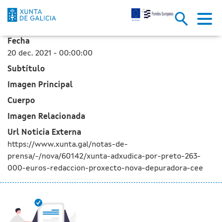
A Xunta adxudica por preto de 
Skip to Main Content
Fecha
20 dec. 2021 - 00:00:00
Subtítulo
Imagen Principal
Cuerpo
Imagen Relacionada
Url Noticia Externa
https://www.xunta.gal/notas-de-
prensa/-/nova/60142/xunta-adxudica-por-preto-263-
000-euros-redaccion-proxecto-nova-depuradora-cee