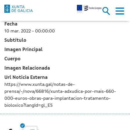
A Xunta adxudica por máis de 6
Skip to Main Content
Fecha
10 mar. 2022 - 00:00:00
Subtítulo
Imagen Principal
Cuerpo
Imagen Relacionada
Url Noticia Externa
https://www.xunta.gal/notas-de-
prensa/-/nova/66816/xunta-adxudica-por-mais-660-
000-euros-obras-para-implantacion-tratamento-
bioloxico?langId=gl_ES