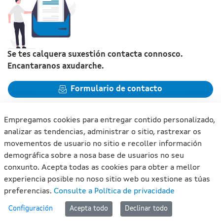
Se tes calquera suxestión contacta connosco.
Encantaranos axudarche.
Formulario de contacto
Empregamos cookies para entregar contido personalizado,
analizar as tendencias, administrar o sitio, rastrexar os
movementos de usuario no sitio e recoller información
Xunta de Galicia. Información mantida e publicada na internet
demográfica sobre a nosa base de usuarios no seu
pola Xunta de Galicia
conxunto. Acepta todas as cookies para obter a mellor
Atención á cidadanía
experiencia posible no noso sitio web ou xestione as túas
Accesibilidade
preferencias.
Consulte a Política de privacidade
Aviso legal
#lan
Configuración
Acepta todo
Declinar todo
Mapa do portal