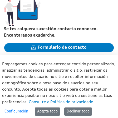
Se tes calquera suxestión contacta connosco.
Encantaranos axudarche.
Formulario de contacto
Empregamos cookies para entregar contido personalizado,
analizar as tendencias, administrar o sitio, rastrexar os
movementos de usuario no sitio e recoller información
Xunta de Galicia. Información mantida e publicada na internet
demográfica sobre a nosa base de usuarios no seu
pola Xunta de Galicia
conxunto. Acepta todas as cookies para obter a mellor
Atención á cidadanía
experiencia posible no noso sitio web ou xestione as túas
Accesibilidade
preferencias.
Consulte a Política de privacidade
Aviso legal
#lan
Configuración
Acepta todo
Declinar todo
Mapa do portal