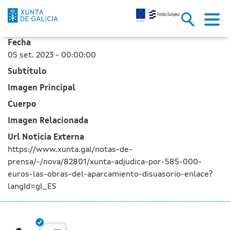
A Xunta adxudica por 585.000 e
Skip to Main Content
Fecha
05 set. 2023 - 00:00:00
Subtítulo
Imagen Principal
Cuerpo
Imagen Relacionada
Url Noticia Externa
https://www.xunta.gal/notas-de-
prensa/-/nova/82801/xunta-adjudica-por-585-000-
euros-las-obras-del-aparcamiento-disuasorio-enlace?
langId=gl_ES