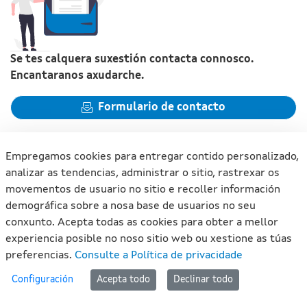
Se tes calquera suxestión contacta connosco.
Encantaranos axudarche.
Formulario de contacto
Empregamos cookies para entregar contido personalizado,
analizar as tendencias, administrar o sitio, rastrexar os
movementos de usuario no sitio e recoller información
Xunta de Galicia. Información mantida e publicada na internet
demográfica sobre a nosa base de usuarios no seu
pola Xunta de Galicia
conxunto. Acepta todas as cookies para obter a mellor
Atención á cidadanía
experiencia posible no noso sitio web ou xestione as túas
Accesibilidade
preferencias.
Consulte a Política de privacidade
Aviso legal
#lan
Configuración
Acepta todo
Declinar todo
Mapa do portal