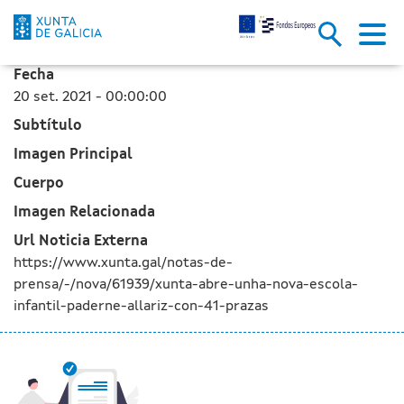
A Xunta abre unha nova escola 
Skip to Main Content
Fecha
20 set. 2021 - 00:00:00
Subtítulo
Imagen Principal
Cuerpo
Imagen Relacionada
Url Noticia Externa
https://www.xunta.gal/notas-de-
prensa/-/nova/61939/xunta-abre-unha-nova-escola-
infantil-paderne-allariz-con-41-prazas