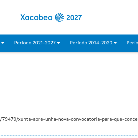
onvocatoria para que conc
4
Período 2021-2027
Período 2014-2020
Perí
a/79479/xunta-abre-unha-nova-convocatoria-para-que-conce