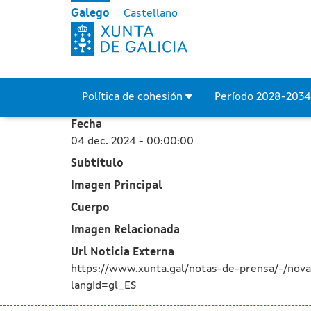
A Xunta abre unha nova c
Skip to Main Content
Galego
Castellano
Política de cohesión
Período 2028-203
Fecha
04 dec. 2024 - 00:00:00
Subtítulo
Imagen Principal
Cuerpo
Imagen Relacionada
Url Noticia Externa
https://www.xunta.gal/notas-de-prensa/-/nov
langId=gl_ES