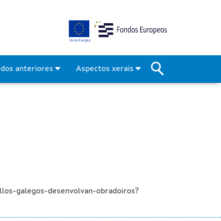
ellos galegos desenvolva
odos anteriores
Aspectos xerais
llos-galegos-desenvolvan-obradoiros?