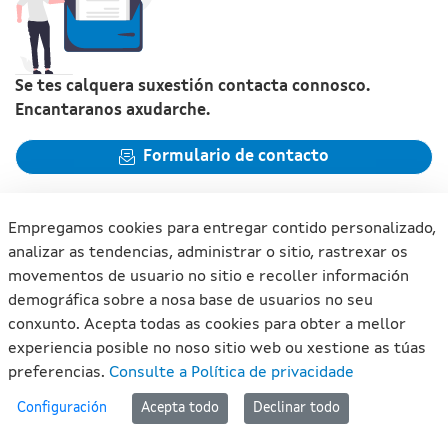
Se tes calquera suxestión contacta connosco.
Encantaranos axudarche.
Formulario de contacto
Empregamos cookies para entregar contido personalizado,
analizar as tendencias, administrar o sitio, rastrexar os
movementos de usuario no sitio e recoller información
Xunta de Galicia. Información mantida e publicada na internet
demográfica sobre a nosa base de usuarios no seu
pola Xunta de Galicia
conxunto. Acepta todas as cookies para obter a mellor
Atención á cidadanía
experiencia posible no noso sitio web ou xestione as túas
Accesibilidade
preferencias.
Consulte a Política de privacidade
Aviso legal
#lan
Configuración
Acepta todo
Declinar todo
Mapa do portal