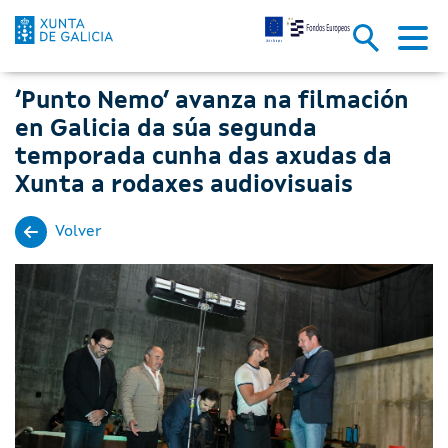
‘Punto Nemo’ avanza na filmac
Skip to Main Content
‘Punto Nemo’ avanza na filmación
en Galicia da súa segunda
temporada cunha das axudas da
Xunta a rodaxes audiovisuais
Volver