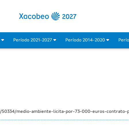
 73.000 euros o contrato 
4
Período 2021-2027
Período 2014-2020
Perí
a/50334/medio-ambiente-licita-por-73-000-euros-contrato-