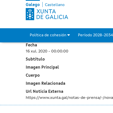
Medio Ambiente licita por
Skip to Main Content
Galego
Castellano
Política de cohesión
Período 2028-203
Fecha
16 xul. 2020 - 00:00:00
Subtítulo
Imagen Principal
Cuerpo
Imagen Relacionada
Url Noticia Externa
https://www.xunta.gal/notas-de-prensa/-/nov