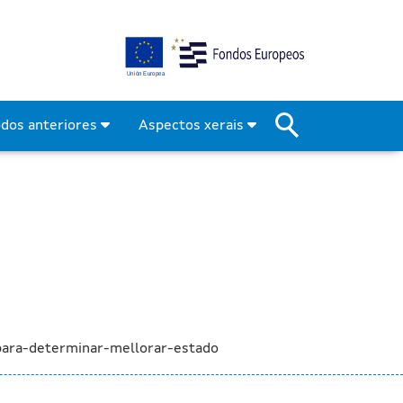
para determinar e mellora
odos anteriores
Aspectos xerais
para-determinar-mellorar-estado