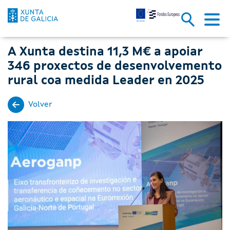
A Xunta destina 11,3 M€ a apo
Skip to Main Content
A Xunta destina 11,3 M€ a apoiar
346 proxectos de desenvolvemento
rural coa medida Leader en 2025
Volver