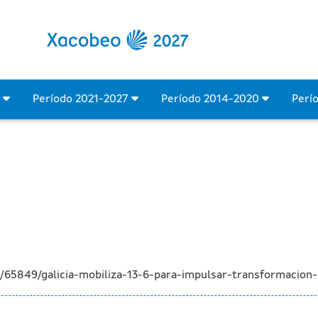
para impulsar a transform
4
Período 2021-2027
Período 2014-2020
Perí
/65849/galicia-mobiliza-13-6-para-impulsar-transformacion