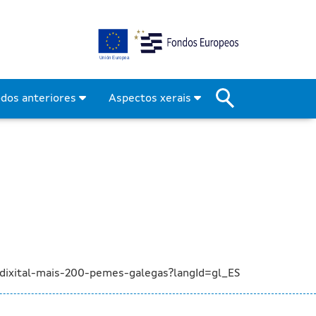
ación dixital de máis de
odos anteriores
Aspectos xerais
-dixital-mais-200-pemes-galegas?langId=gl_ES