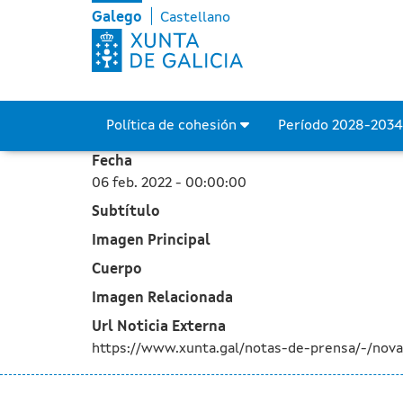
Galicia mobiliza 13,6 M€ 
Skip to Main Content
Galego
Castellano
Política de cohesión
Período 2028-203
Fecha
06 feb. 2022 - 00:00:00
Subtítulo
Imagen Principal
Cuerpo
Imagen Relacionada
Url Noticia Externa
https://www.xunta.gal/notas-de-prensa/-/nova