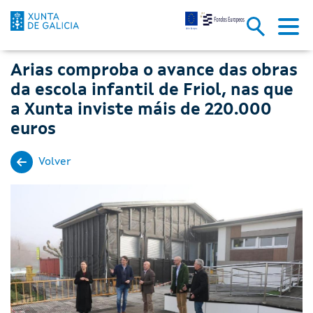
Arias comproba o avance das ob
Skip to Main Content
Arias comproba o avance das obras
da escola infantil de Friol, nas que
a Xunta inviste máis de 220.000
euros
Volver