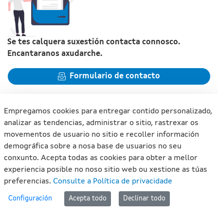
Se tes calquera suxestión contacta connosco.
Encantaranos axudarche.
Formulario de contacto
Empregamos cookies para entregar contido personalizado,
analizar as tendencias, administrar o sitio, rastrexar os
movementos de usuario no sitio e recoller información
Xunta de Galicia. Información mantida e publicada na internet
demográfica sobre a nosa base de usuarios no seu
pola Xunta de Galicia
conxunto. Acepta todas as cookies para obter a mellor
Atención á cidadanía
experiencia posible no noso sitio web ou xestione as túas
Accesibilidade
preferencias.
Consulte a Política de privacidade
Aviso legal
#lan
Configuración
Acepta todo
Declinar todo
Mapa do portal