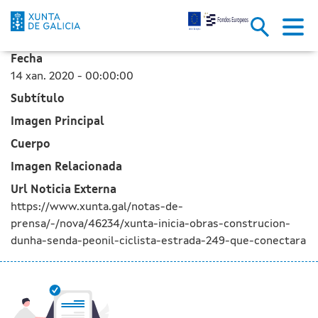
A Xunta inicia as obras de con
Skip to Main Content
Fecha
14 xan. 2020 - 00:00:00
Subtítulo
Imagen Principal
Cuerpo
Imagen Relacionada
Url Noticia Externa
https://www.xunta.gal/notas-de-
prensa/-/nova/46234/xunta-inicia-obras-construcion-
dunha-senda-peonil-ciclista-estrada-249-que-conectara