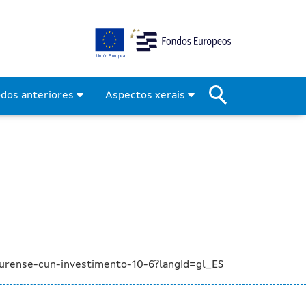
s no concello de Ourense 
odos anteriores
Aspectos xerais
ourense-cun-investimento-10-6?langId=gl_ES