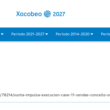
ón de case 11 km de senda
4
Período 2021-2027
Período 2014-2020
Perí
a/78214/xunta-impulsa-execucion-case-11-sendas-concello-