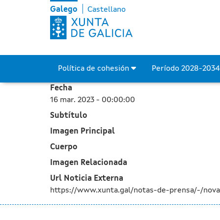
A Xunta impulsa a execuci
Skip to Main Content
Galego
Castellano
Política de cohesión
Período 2028-203
Fecha
16 mar. 2023 - 00:00:00
Subtítulo
Imagen Principal
Cuerpo
Imagen Relacionada
Url Noticia Externa
https://www.xunta.gal/notas-de-prensa/-/nov