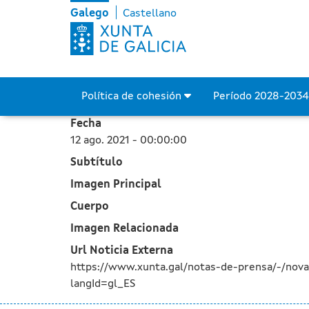
A Xunta destina máis de 
Skip to Main Content
Galego
Castellano
Política de cohesión
Período 2028-203
Fecha
12 ago. 2021 - 00:00:00
Subtítulo
Imagen Principal
Cuerpo
Imagen Relacionada
Url Noticia Externa
https://www.xunta.gal/notas-de-prensa/-/no
langId=gl_ES