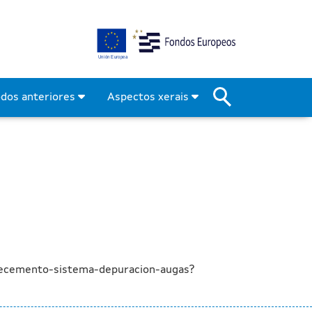
 abastecemento e sistema 
odos anteriores
Aspectos xerais
tecemento-sistema-depuracion-augas?