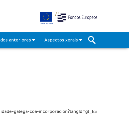
pia na Sanidade galega co
odos anteriores
Aspectos xerais
idade-galega-coa-incorporacion?langId=gl_ES