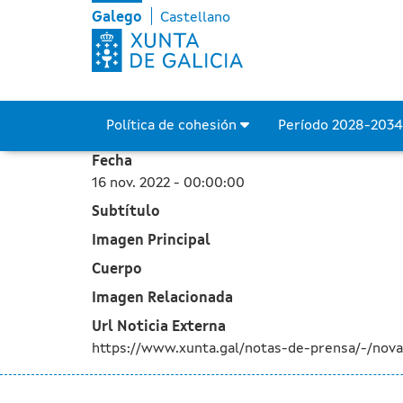
A Xunta destaca o avance 
Skip to Main Content
Galego
Castellano
Política de cohesión
Período 2028-203
Fecha
16 nov. 2022 - 00:00:00
Subtítulo
Imagen Principal
Cuerpo
Imagen Relacionada
Url Noticia Externa
https://www.xunta.gal/notas-de-prensa/-/nova