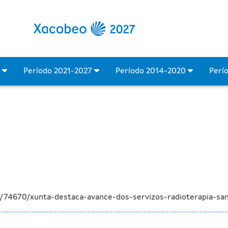
dos servizos de radiotera
4
Período 2021-2027
Período 2014-2020
Perí
/74670/xunta-destaca-avance-dos-servizos-radioterapia-san