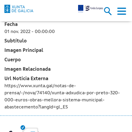
A Xunta adxudica por preto de 
Skip to Main Content
Fecha
01 nov. 2022 - 00:00:00
Subtítulo
Imagen Principal
Cuerpo
Imagen Relacionada
Url Noticia Externa
https://www.xunta.gal/notas-de-
prensa/-/nova/74140/xunta-adxudica-por-preto-320-
000-euros-obras-mellora-sistema-municipal-
abastecemento?langId=gl_ES