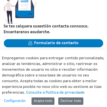
Se tes calquera suxestión contacta connosco.
Encantaranos axudarche.
Formulario de contacto
Empregamos cookies para entregar contido personalizado,
analizar as tendencias, administrar o sitio, rastrexar os
movementos de usuario no sitio e recoller información
Xunta de Galicia. Información mantida e publicada na internet
demográfica sobre a nosa base de usuarios no seu
pola Xunta de Galicia
conxunto. Acepta todas as cookies para obter a mellor
Atención á cidadanía
experiencia posible no noso sitio web ou xestione as túas
Accesibilidade
preferencias.
Consulte a Política de privacidade
Aviso legal
#lan
Configuración
Acepta todo
Declinar todo
Mapa do portal