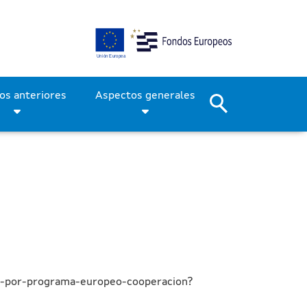
ados por el Programa eur
Períodos anteriores
Aspectos generales
os-por-programa-europeo-cooperacion?