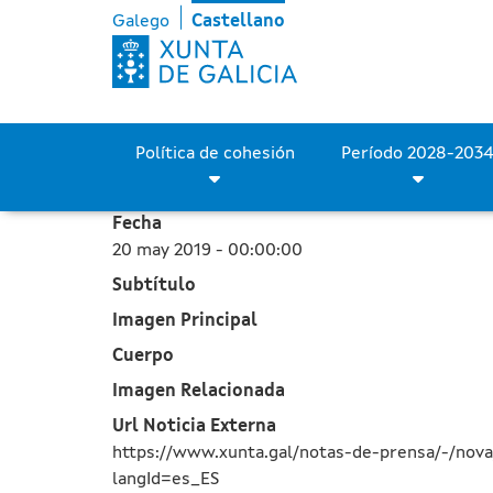
Tres proyectos impulsado
Saltar al contenido principal
Galego
Castellano
Política de cohesión
Fecha
20 may 2019 - 00:00:00
Subtítulo
Imagen Principal
Cuerpo
Imagen Relacionada
Url Noticia Externa
https://www.xunta.gal/notas-de-prensa/-/nov
langId=es_ES