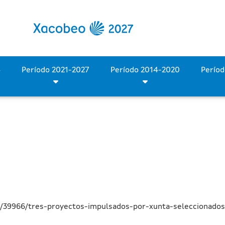
s por la Xunta, seleccion
Período 2028-2034
Período 2021-2027
Período 2014-2020
a/39966/tres-proyectos-impulsados-por-xunta-seleccionad