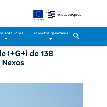
de I+G+i de 138 empresas 
Períodos anteriores
Aspectos generales
de I+G+i de 138
a Nexos