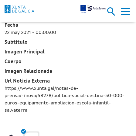
Política Social destina 50.000 
Saltar al contenido principal
Fecha
22 may 2021 - 00:00:00
Subtítulo
Imagen Principal
Cuerpo
Imagen Relacionada
Url Noticia Externa
https://www.xunta.gal/notas-de-
prensa/-/nova/58278/politica-social-destina-50-000-
euros-equipamento-ampliacion-escola-infantil-
salvaterra