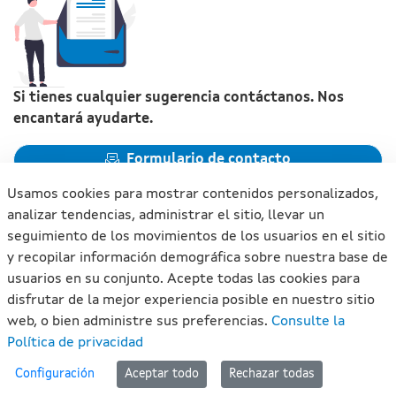
Si tienes cualquier sugerencia contáctanos. Nos
encantará ayudarte.
Formulario de contacto
Usamos cookies para mostrar contenidos personalizados,
analizar tendencias, administrar el sitio, llevar un
seguimiento de los movimientos de los usuarios en el sitio
y recopilar información demográfica sobre nuestra base de
Xunta de Galicia. Información mantenida y publicada en
usuarios en su conjunto. Acepte todas las cookies para
internet por la Xunta de Galicia
disfrutar de la mejor experiencia posible en nuestro sitio
Atención a la ciudadanía
web, o bien administre sus preferencias.
Consulte la
Accesibilidad
Política de privacidad
Aviso legal
#lan
Configuración
Aceptar todo
Rechazar todas
Mapa del portal