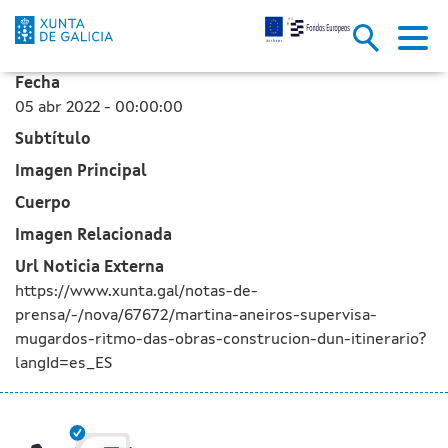
Martina Aneiros supervisa en M
Saltar al contenido principal
Fecha
05 abr 2022 - 00:00:00
Subtítulo
Imagen Principal
Cuerpo
Imagen Relacionada
Url Noticia Externa
https://www.xunta.gal/notas-de-
prensa/-/nova/67672/martina-aneiros-supervisa-
mugardos-ritmo-das-obras-construcion-dun-itinerario?
langId=es_ES