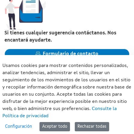
Si tienes cualquier sugerencia contáctanos. Nos
encantará ayudarte.
Formulario de contacto
Usamos cookies para mostrar contenidos personalizados,
analizar tendencias, administrar el sitio, llevar un
seguimiento de los movimientos de los usuarios en el sitio
y recopilar información demográfica sobre nuestra base de
Xunta de Galicia. Información mantenida y publicada en
usuarios en su conjunto. Acepte todas las cookies para
internet por la Xunta de Galicia
disfrutar de la mejor experiencia posible en nuestro sitio
Atención a la ciudadanía
web, o bien administre sus preferencias.
Consulte la
Accesibilidad
Política de privacidad
Aviso legal
#lan
Configuración
Aceptar todo
Rechazar todas
Mapa del portal