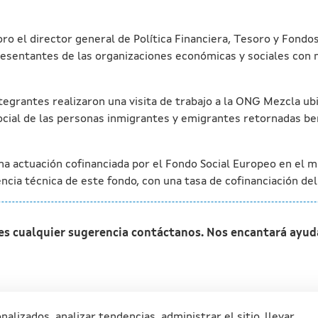
oro el director general de Política Financiera, Tesoro y Fond
sentantes de las organizaciones económicas y sociales con m
ntegrantes realizaron una visita de trabajo a la ONG Mezcla u
ocial de las personas inmigrantes y emigrantes retornadas ben
a actuación cofinanciada por el Fondo Social Europeo en el m
encia técnica de este fondo, con una tasa de cofinanciación del
nes cualquier sugerencia contáctanos. Nos encantará ayud
izados, analizar tendencias, administrar el sitio, llevar