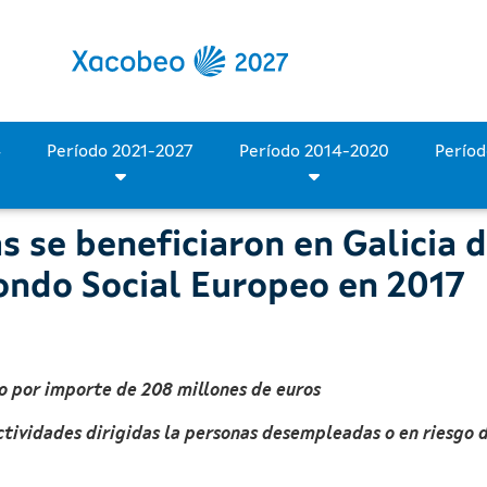
 beneficiaron en Galicia 
Período 2028-2034
Período 2021-2027
Período 2014-2020
 se beneficiaron en Galicia d
Fondo Social Europeo en 2017
o por importe de 208 millones de euros
tividades dirigidas la personas desempleadas o en riesgo d