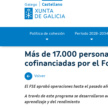
Más de 17.000 personas se
Saltar al contenido principal
Galego
Castellano
Política de cohesión
Más de 17.000 personas
cofinanciadas por el 
Volver
El FSE aprobó operaciones hasta el pasado añ
A través de este programa se desarrollaron ac
aprendizaje y del rendimiento