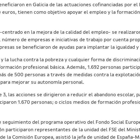
eficiaron en Galicia de las actuaciones cofinanciadas por el 
euros, tienen como objetivo apoyar el empleo y la formación d
1 -centrado en la mejora de la calidad del empleo- se realiza
úmero de empresas e iniciativas de trabajo por cuenta prop
as se beneficiaron de ayudas para implantar la igualdad y la 
al y la lucha contra la pobreza y cualquier forma de discrimina
ormación profesional básica. Además, 1.692 personas participa
ás de 500 personas a través de medidas contra la explotación 
 para mejorar su autonomía personal.
je 3, las acciones se dirigieron a reducir el abandono escolar,
iciparon 1.670 personas; o ciclos medios de formación profesi
de seguimiento del programa operativo del Fondo Social Euro
ón participaron representantes de la unidad del FSE del Minis
de la Comisión Europea, asistió la jefa de unidad de España-M