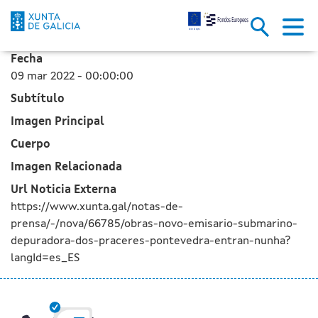
Las obras del nuevo emisario s
Saltar al contenido principal
Fecha
09 mar 2022 - 00:00:00
Subtítulo
Imagen Principal
Cuerpo
Imagen Relacionada
Url Noticia Externa
https://www.xunta.gal/notas-de-
prensa/-/nova/66785/obras-novo-emisario-submarino-
depuradora-dos-praceres-pontevedra-entran-nunha?
langId=es_ES