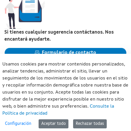
Si tienes cualquier sugerencia contáctanos. Nos
encantará ayudarte.
Formulario de contacto
Usamos cookies para mostrar contenidos personalizados,
analizar tendencias, administrar el sitio, llevar un
seguimiento de los movimientos de los usuarios en el sitio
y recopilar información demográfica sobre nuestra base de
Xunta de Galicia. Información mantenida y publicada en
usuarios en su conjunto. Acepte todas las cookies para
internet por la Xunta de Galicia
disfrutar de la mejor experiencia posible en nuestro sitio
Atención a la ciudadanía
web, o bien administre sus preferencias.
Consulte la
Accesibilidad
Política de privacidad
Aviso legal
#lan
Configuración
Aceptar todo
Rechazar todas
Mapa del portal