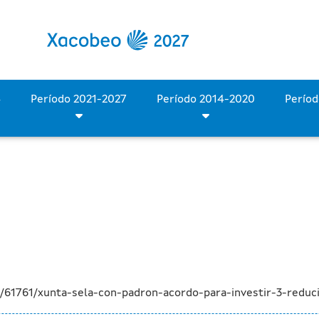
 el acuerdo para invertir 
Período 2028-2034
Período 2021-2027
Período 2014-2020
/61761/xunta-sela-con-padron-acordo-para-investir-3-reduci