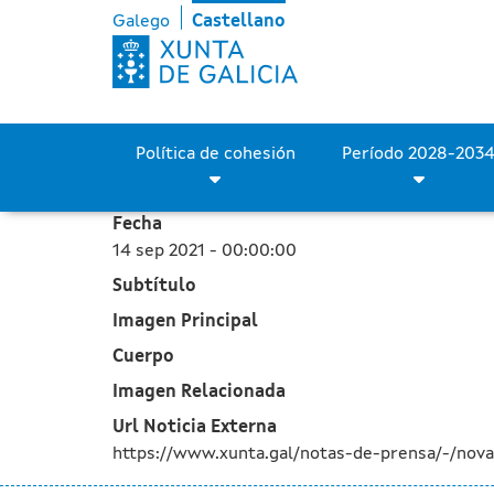
La Xunta sella con Padrón
Saltar al contenido principal
Galego
Castellano
Política de cohesión
Fecha
14 sep 2021 - 00:00:00
Subtítulo
Imagen Principal
Cuerpo
Imagen Relacionada
Url Noticia Externa
https://www.xunta.gal/notas-de-prensa/-/nova