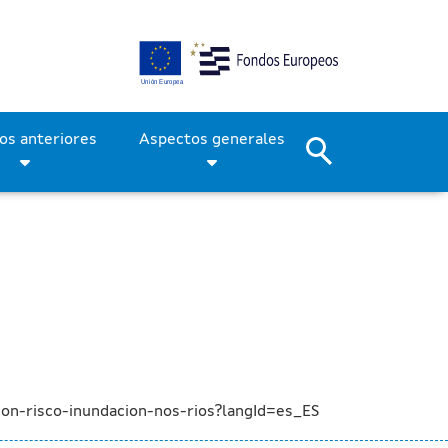
3 M€ en la reducción del r
Períodos anteriores
Aspectos generales
on-risco-inundacion-nos-rios?langId=es_ES