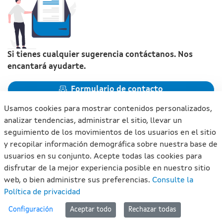
Si tienes cualquier sugerencia contáctanos. Nos
encantará ayudarte.
Formulario de contacto
Usamos cookies para mostrar contenidos personalizados,
analizar tendencias, administrar el sitio, llevar un
seguimiento de los movimientos de los usuarios en el sitio
y recopilar información demográfica sobre nuestra base de
Xunta de Galicia. Información mantenida y publicada en
usuarios en su conjunto. Acepte todas las cookies para
internet por la Xunta de Galicia
disfrutar de la mejor experiencia posible en nuestro sitio
Atención a la ciudadanía
web, o bien administre sus preferencias.
Consulte la
Accesibilidad
Política de privacidad
Aviso legal
#lan
Configuración
Aceptar todo
Rechazar todas
Mapa del portal