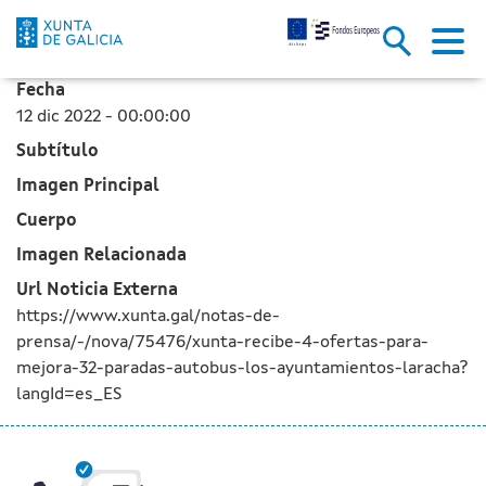
La Xunta recibe 4 ofertas para
Saltar al contenido principal
Fecha
12 dic 2022 - 00:00:00
Subtítulo
Imagen Principal
Cuerpo
Imagen Relacionada
Url Noticia Externa
https://www.xunta.gal/notas-de-
prensa/-/nova/75476/xunta-recibe-4-ofertas-para-
mejora-32-paradas-autobus-los-ayuntamientos-laracha?
langId=es_ES