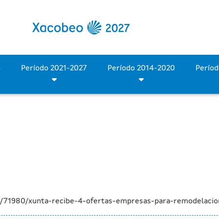
 de empresas para la remo
Período 2028-2034
Período 2021-2027
Período 2014-2020
a/71980/xunta-recibe-4-ofertas-empresas-para-remodelacio