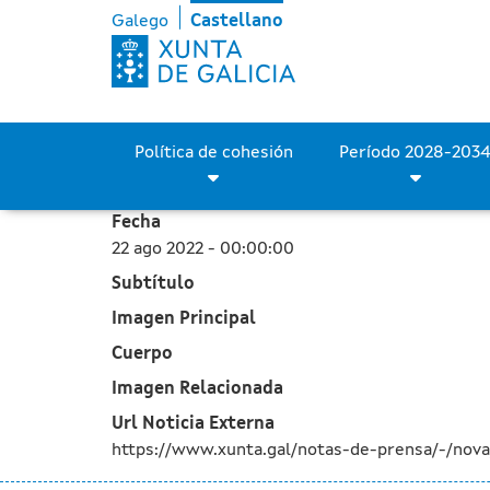
La Xunta recibe 4 ofertas
Saltar al contenido principal
Galego
Castellano
Política de cohesión
Fecha
22 ago 2022 - 00:00:00
Subtítulo
Imagen Principal
Cuerpo
Imagen Relacionada
Url Noticia Externa
https://www.xunta.gal/notas-de-prensa/-/nov