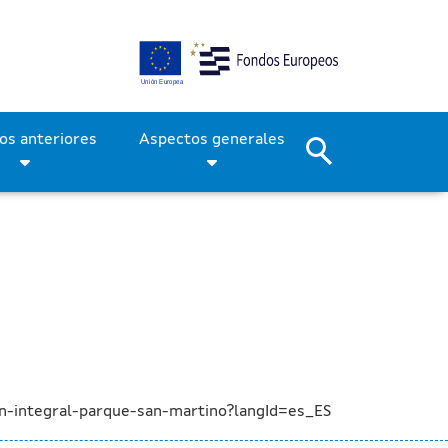
delación integral del parq
Períodos anteriores
Aspectos generales
n-integral-parque-san-martino?langId=es_ES