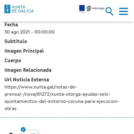
La Xunta otorga ayudas a seis 
Saltar al contenido principal
Fecha
30 ago 2021 - 00:00:00
Subtítulo
Imagen Principal
Cuerpo
Imagen Relacionada
Url Noticia Externa
https://www.xunta.gal/notas-de-
prensa/-/nova/61272/xunta-otorga-ayudas-seis-
ayuntamientos-del-entorno-coruna-para-ejecucion-
obras