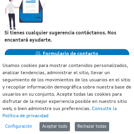
Si tienes cualquier sugerencia contáctanos. Nos
encantará ayudarte.
Formulario de contacto
Usamos cookies para mostrar contenidos personalizados,
analizar tendencias, administrar el sitio, llevar un
seguimiento de los movimientos de los usuarios en el sitio
y recopilar información demográfica sobre nuestra base de
Xunta de Galicia. Información mantenida y publicada en
usuarios en su conjunto. Acepte todas las cookies para
internet por la Xunta de Galicia
disfrutar de la mejor experiencia posible en nuestro sitio
Atención a la ciudadanía
web, o bien administre sus preferencias.
Consulte la
Accesibilidad
Política de privacidad
Aviso legal
#lan
Configuración
Aceptar todo
Rechazar todas
Mapa del portal