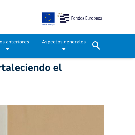
rtaleciendo el audiovisua
Períodos anteriores
Aspectos generales
rtaleciendo el