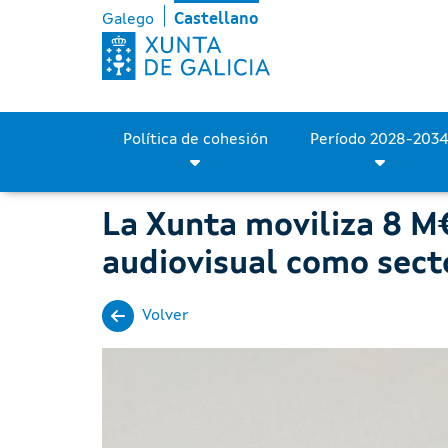
La Xunta moviliza 8 M€ en
Saltar al contenido principal
Galego
Castellano
Política de cohesión
La Xunta moviliza 8 M€
audiovisual como sect
Volver