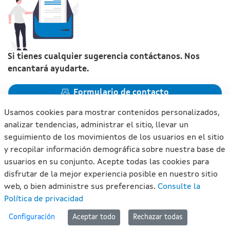
Si tienes cualquier sugerencia contáctanos. Nos
encantará ayudarte.
Formulario de contacto
Usamos cookies para mostrar contenidos personalizados,
analizar tendencias, administrar el sitio, llevar un
seguimiento de los movimientos de los usuarios en el sitio
y recopilar información demográfica sobre nuestra base de
Xunta de Galicia. Información mantenida y publicada en
usuarios en su conjunto. Acepte todas las cookies para
internet por la Xunta de Galicia
disfrutar de la mejor experiencia posible en nuestro sitio
Atención a la ciudadanía
web, o bien administre sus preferencias.
Consulte la
Accesibilidad
Política de privacidad
Aviso legal
#lan
Configuración
Aceptar todo
Rechazar todas
Mapa del portal