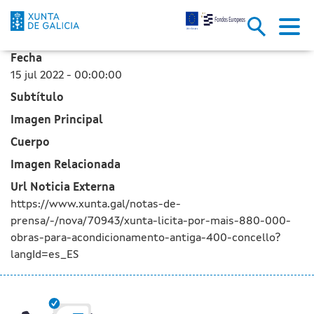
La Xunta licita por más de 880
Saltar al contenido principal
Fecha
15 jul 2022 - 00:00:00
Subtítulo
Imagen Principal
Cuerpo
Imagen Relacionada
Url Noticia Externa
https://www.xunta.gal/notas-de-
prensa/-/nova/70943/xunta-licita-por-mais-880-000-
obras-para-acondicionamento-antiga-400-concello?
langId=es_ES