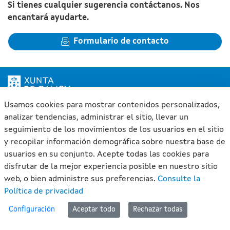
Si tienes cualquier sugerencia contáctanos. Nos
encantará ayudarte.
Formulario de contacto
Usamos cookies para mostrar contenidos personalizados,
Xunta de Galicia. Información mantenida y publicada en
internet por la Xunta de Galicia
analizar tendencias, administrar el sitio, llevar un
seguimiento de los movimientos de los usuarios en el sitio
Atención a la ciudadanía
y recopilar información demográfica sobre nuestra base de
Accesibilidad
usuarios en su conjunto. Acepte todas las cookies para
Aviso legal
disfrutar de la mejor experiencia posible en nuestro sitio
Mapa del portal
web, o bien administre sus preferencias.
Consulte la
Política de privacidad
#lan
Configuración
Aceptar todo
Rechazar todas