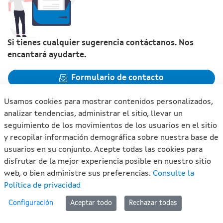
Si tienes cualquier sugerencia contáctanos. Nos
encantará ayudarte.
Formulario de contacto
Usamos cookies para mostrar contenidos personalizados,
analizar tendencias, administrar el sitio, llevar un
seguimiento de los movimientos de los usuarios en el sitio
y recopilar información demográfica sobre nuestra base de
Xunta de Galicia. Información mantenida y publicada en
usuarios en su conjunto. Acepte todas las cookies para
internet por la Xunta de Galicia
disfrutar de la mejor experiencia posible en nuestro sitio
Atención a la ciudadanía
web, o bien administre sus preferencias.
Consulte la
Accesibilidad
Política de privacidad
Aviso legal
#lan
Configuración
Aceptar todo
Rechazar todas
Mapa del portal