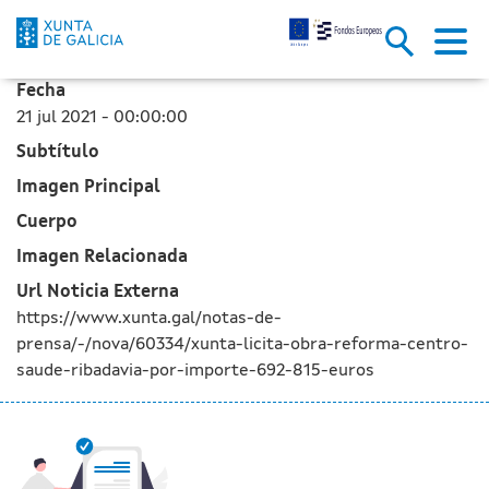
La Xunta licita la obra de ref
Saltar al contenido principal
Fecha
21 jul 2021 - 00:00:00
Subtítulo
Imagen Principal
Cuerpo
Imagen Relacionada
Url Noticia Externa
https://www.xunta.gal/notas-de-
prensa/-/nova/60334/xunta-licita-obra-reforma-centro-
saude-ribadavia-por-importe-692-815-euros