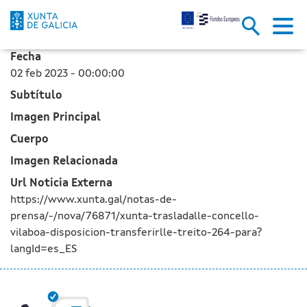
La Xunta le traslada al Ayunta
Saltar al contenido principal
Fecha
02 feb 2023 - 00:00:00
Subtítulo
Imagen Principal
Cuerpo
Imagen Relacionada
Url Noticia Externa
https://www.xunta.gal/notas-de-
prensa/-/nova/76871/xunta-trasladalle-concello-
vilaboa-disposicion-transferirlle-treito-264-para?
langId=es_ES