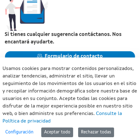
Si tienes cualquier sugerencia contáctanos. Nos
encantará ayudarte.
Formulario de contacto
Usamos cookies para mostrar contenidos personalizados,
analizar tendencias, administrar el sitio, llevar un
seguimiento de los movimientos de los usuarios en el sitio
y recopilar información demográfica sobre nuestra base de
Xunta de Galicia. Información mantenida y publicada en
usuarios en su conjunto. Acepte todas las cookies para
internet por la Xunta de Galicia
disfrutar de la mejor experiencia posible en nuestro sitio
Atención a la ciudadanía
web, o bien administre sus preferencias.
Consulte la
Accesibilidad
Política de privacidad
Aviso legal
#lan
Configuración
Aceptar todo
Rechazar todas
Mapa del portal