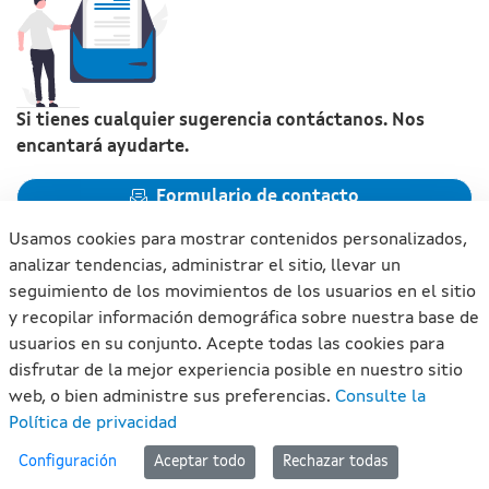
Si tienes cualquier sugerencia contáctanos. Nos
encantará ayudarte.
Formulario de contacto
Usamos cookies para mostrar contenidos personalizados,
analizar tendencias, administrar el sitio, llevar un
seguimiento de los movimientos de los usuarios en el sitio
y recopilar información demográfica sobre nuestra base de
Xunta de Galicia. Información mantenida y publicada en
usuarios en su conjunto. Acepte todas las cookies para
internet por la Xunta de Galicia
disfrutar de la mejor experiencia posible en nuestro sitio
Atención a la ciudadanía
web, o bien administre sus preferencias.
Consulte la
Accesibilidad
Política de privacidad
Aviso legal
#lan
Configuración
Aceptar todo
Rechazar todas
Mapa del portal