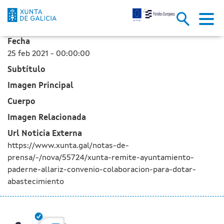
La Xunta le remite al Ayuntami
Saltar al contenido principal
Fecha
25 feb 2021 - 00:00:00
Subtítulo
Imagen Principal
Cuerpo
Imagen Relacionada
Url Noticia Externa
https://www.xunta.gal/notas-de-
prensa/-/nova/55724/xunta-remite-ayuntamiento-
paderne-allariz-convenio-colaboracion-para-dotar-
abastecimiento