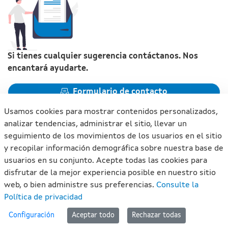
Si tienes cualquier sugerencia contáctanos. Nos
encantará ayudarte.
Formulario de contacto
Usamos cookies para mostrar contenidos personalizados,
analizar tendencias, administrar el sitio, llevar un
seguimiento de los movimientos de los usuarios en el sitio
y recopilar información demográfica sobre nuestra base de
Xunta de Galicia. Información mantenida y publicada en
usuarios en su conjunto. Acepte todas las cookies para
internet por la Xunta de Galicia
disfrutar de la mejor experiencia posible en nuestro sitio
Atención a la ciudadanía
web, o bien administre sus preferencias.
Consulte la
Accesibilidad
Política de privacidad
Aviso legal
#lan
Configuración
Aceptar todo
Rechazar todas
Mapa del portal