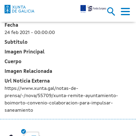
La Xunta le remite al ayuntami
Saltar al contenido principal
Fecha
24 feb 2021 - 00:00:00
Subtítulo
Imagen Principal
Cuerpo
Imagen Relacionada
Url Noticia Externa
https://www.xunta.gal/notas-de-
prensa/-/nova/55709/xunta-remite-ayuntamiento-
boimorto-convenio-colaboracion-para-impulsar-
saneamiento