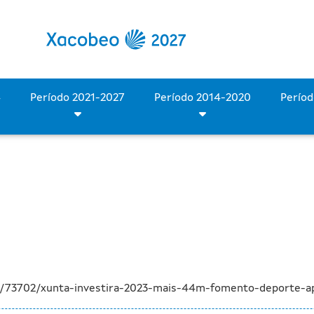
3 más de 44 M€ en el fome
Período 2028-2034
Período 2021-2027
Período 2014-2020
a/73702/xunta-investira-2023-mais-44m-fomento-deporte-ap