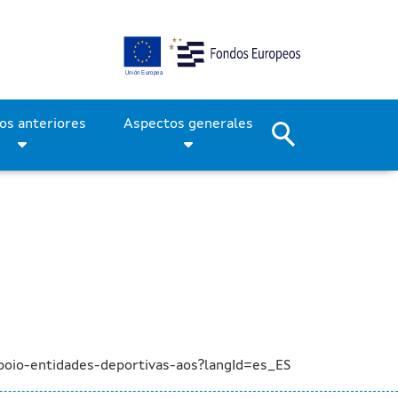
nto del deporte y en apoy
Períodos anteriores
Aspectos generales
oio-entidades-deportivas-aos?langId=es_ES