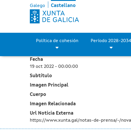
La Xunta invertirá en 202
Saltar al contenido principal
Galego
Castellano
Política de cohesión
Fecha
19 oct 2022 - 00:00:00
Subtítulo
Imagen Principal
Cuerpo
Imagen Relacionada
Url Noticia Externa
https://www.xunta.gal/notas-de-prensa/-/nov