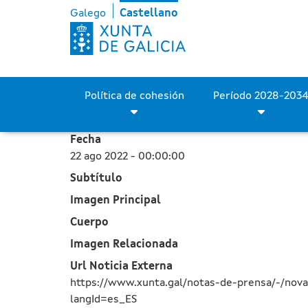
La Xunta inicia las obras
Saltar al contenido principal
Galego
Castellano
Política de cohesión
Fecha
22 ago 2022 - 00:00:00
Subtítulo
Imagen Principal
Cuerpo
Imagen Relacionada
Url Noticia Externa
https://www.xunta.gal/notas-de-prensa/-/nova
langId=es_ES