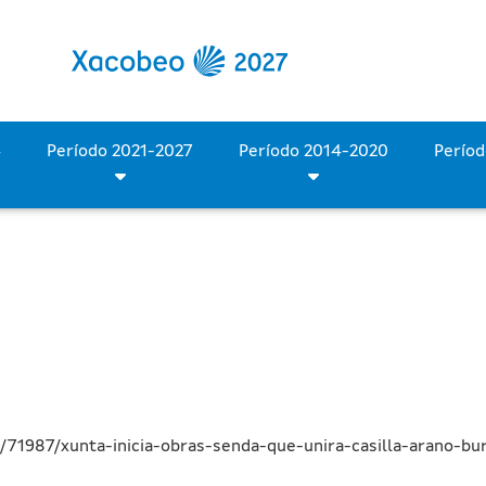
 de la senda que unirá A C
Período 2028-2034
Período 2021-2027
Período 2014-2020
/71987/xunta-inicia-obras-senda-que-unira-casilla-arano-bu