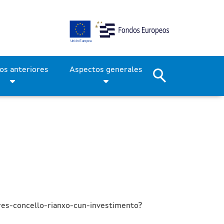
asilla, O Araño y Burés, 
Períodos anteriores
Aspectos generales
res-concello-rianxo-cun-investimento?