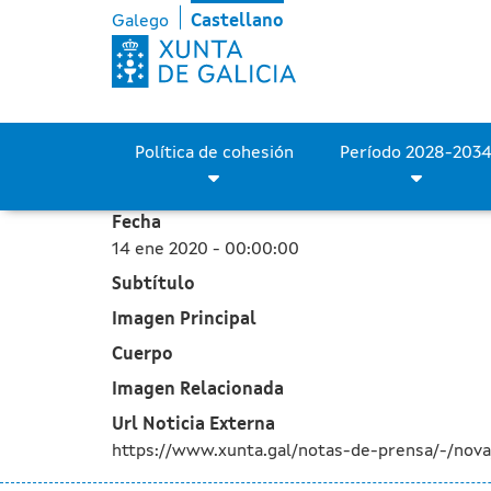
La Xunta inicia las obras
Saltar al contenido principal
Galego
Castellano
Política de cohesión
Fecha
14 ene 2020 - 00:00:00
Subtítulo
Imagen Principal
Cuerpo
Imagen Relacionada
Url Noticia Externa
https://www.xunta.gal/notas-de-prensa/-/nova