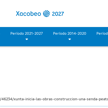
 de construcción de una se
Período 2028-2034
Período 2021-2027
Período 2014-2020
/46234/xunta-inicia-las-obras-construccion-una-senda-peato