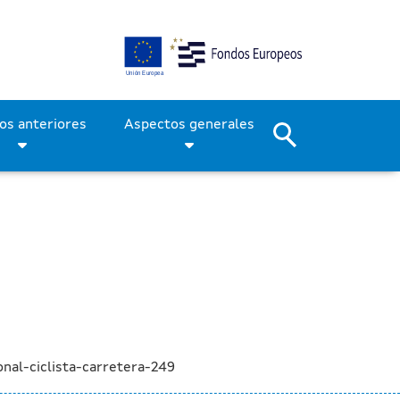
nda peatonal y ciclista e
Períodos anteriores
Aspectos generales
nal-ciclista-carretera-249