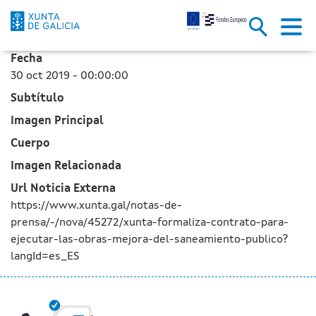
La Xunta formaliza el contrato
Saltar al contenido principal
Fecha
30 oct 2019 - 00:00:00
Subtítulo
Imagen Principal
Cuerpo
Imagen Relacionada
Url Noticia Externa
https://www.xunta.gal/notas-de-
prensa/-/nova/45272/xunta-formaliza-contrato-para-
ejecutar-las-obras-mejora-del-saneamiento-publico?
langId=es_ES