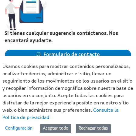
Si tienes cualquier sugerencia contáctanos. Nos
encantará ayudarte.
Formulario de contacto
Usamos cookies para mostrar contenidos personalizados,
analizar tendencias, administrar el sitio, llevar un
seguimiento de los movimientos de los usuarios en el sitio
y recopilar información demográfica sobre nuestra base de
Xunta de Galicia. Información mantenida y publicada en
usuarios en su conjunto. Acepte todas las cookies para
internet por la Xunta de Galicia
disfrutar de la mejor experiencia posible en nuestro sitio
Atención a la ciudadanía
web, o bien administre sus preferencias.
Consulte la
Accesibilidad
Política de privacidad
Aviso legal
#lan
Configuración
Aceptar todo
Rechazar todas
Mapa del portal