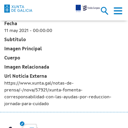
La Xunta fomenta la correspons
Saltar al contenido principal
Fecha
11 may 2021 - 00:00:00
Subtítulo
Imagen Principal
Cuerpo
Imagen Relacionada
Url Noticia Externa
https://www.xunta.gal/notas-de-
prensa/-/nova/57921/xunta-fomenta-
corresponsabilidad-con-las-ayudas-por-reduccion-
jornada-para-cuidado