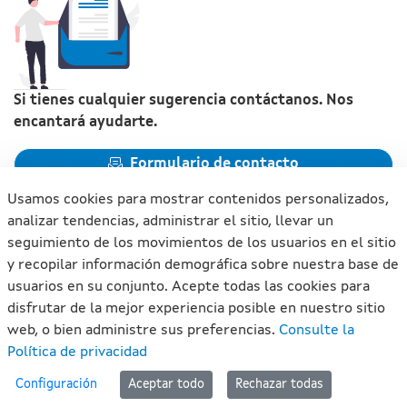
Si tienes cualquier sugerencia contáctanos. Nos
encantará ayudarte.
Formulario de contacto
Usamos cookies para mostrar contenidos personalizados,
analizar tendencias, administrar el sitio, llevar un
seguimiento de los movimientos de los usuarios en el sitio
y recopilar información demográfica sobre nuestra base de
Xunta de Galicia. Información mantenida y publicada en
usuarios en su conjunto. Acepte todas las cookies para
internet por la Xunta de Galicia
disfrutar de la mejor experiencia posible en nuestro sitio
Atención a la ciudadanía
web, o bien administre sus preferencias.
Consulte la
Accesibilidad
Política de privacidad
Aviso legal
#lan
Configuración
Aceptar todo
Rechazar todas
Mapa del portal