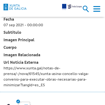
La Xunta firma con el ayuntami
Saltar al contenido principal
Fecha
07 sep 2021 - 00:00:00
Subtítulo
Imagen Principal
Cuerpo
Imagen Relacionada
Url Noticia Externa
https://www.xunta.gal/notas-de-
prensa/-/nova/61545/xunta-asina-concello-valga-
convenio-para-executar-obras-necesarias-para-
minimizar?langId=es_ES