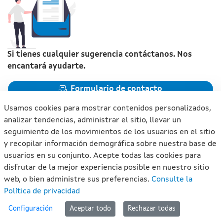
Si tienes cualquier sugerencia contáctanos. Nos
encantará ayudarte.
Formulario de contacto
Usamos cookies para mostrar contenidos personalizados,
analizar tendencias, administrar el sitio, llevar un
seguimiento de los movimientos de los usuarios en el sitio
y recopilar información demográfica sobre nuestra base de
Xunta de Galicia. Información mantenida y publicada en
usuarios en su conjunto. Acepte todas las cookies para
internet por la Xunta de Galicia
disfrutar de la mejor experiencia posible en nuestro sitio
Atención a la ciudadanía
web, o bien administre sus preferencias.
Consulte la
Accesibilidad
Política de privacidad
Aviso legal
#lan
Configuración
Aceptar todo
Rechazar todas
Mapa del portal