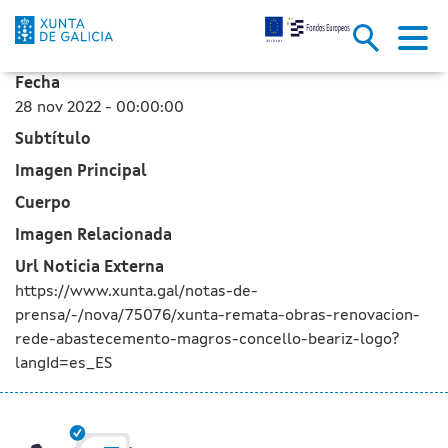
La Xunta finaliza las obras de
Saltar al contenido principal
Fecha
28 nov 2022 - 00:00:00
Subtítulo
Imagen Principal
Cuerpo
Imagen Relacionada
Url Noticia Externa
https://www.xunta.gal/notas-de-
prensa/-/nova/75076/xunta-remata-obras-renovacion-
rede-abastecemento-magros-concello-beariz-logo?
langId=es_ES