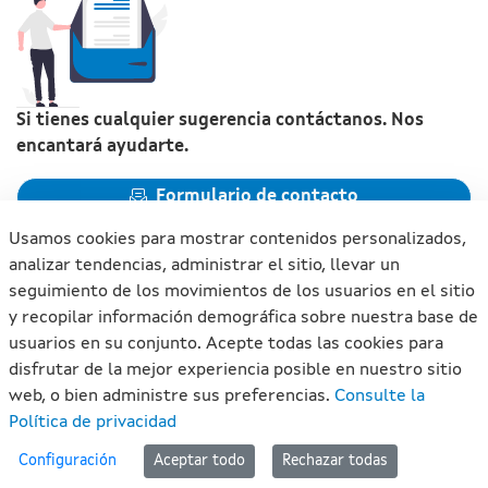
Si tienes cualquier sugerencia contáctanos. Nos
encantará ayudarte.
Formulario de contacto
Usamos cookies para mostrar contenidos personalizados,
analizar tendencias, administrar el sitio, llevar un
seguimiento de los movimientos de los usuarios en el sitio
y recopilar información demográfica sobre nuestra base de
Xunta de Galicia. Información mantenida y publicada en
usuarios en su conjunto. Acepte todas las cookies para
internet por la Xunta de Galicia
disfrutar de la mejor experiencia posible en nuestro sitio
Atención a la ciudadanía
web, o bien administre sus preferencias.
Consulte la
Accesibilidad
Política de privacidad
Aviso legal
#lan
Configuración
Aceptar todo
Rechazar todas
Mapa del portal