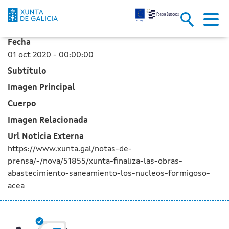
La Xunta finaliza las obras de
Saltar al contenido principal
Fecha
01 oct 2020 - 00:00:00
Subtítulo
Imagen Principal
Cuerpo
Imagen Relacionada
Url Noticia Externa
https://www.xunta.gal/notas-de-
prensa/-/nova/51855/xunta-finaliza-las-obras-
abastecimiento-saneamiento-los-nucleos-formigoso-
acea