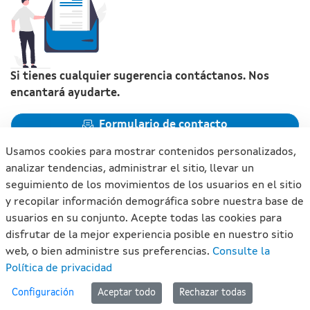
Si tienes cualquier sugerencia contáctanos. Nos
encantará ayudarte.
Formulario de contacto
Usamos cookies para mostrar contenidos personalizados,
analizar tendencias, administrar el sitio, llevar un
seguimiento de los movimientos de los usuarios en el sitio
y recopilar información demográfica sobre nuestra base de
Xunta de Galicia. Información mantenida y publicada en
usuarios en su conjunto. Acepte todas las cookies para
internet por la Xunta de Galicia
disfrutar de la mejor experiencia posible en nuestro sitio
Atención a la ciudadanía
web, o bien administre sus preferencias.
Consulte la
Accesibilidad
Política de privacidad
Aviso legal
#lan
Configuración
Aceptar todo
Rechazar todas
Mapa del portal