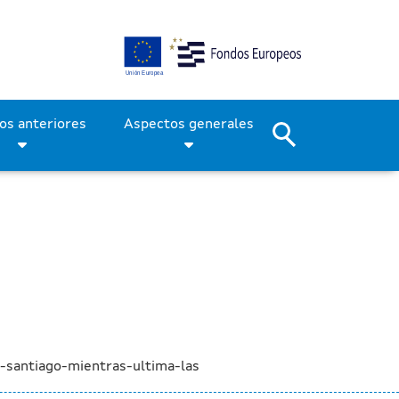
de la intermodal de Santi
Períodos anteriores
Aspectos generales
-santiago-mientras-ultima-las