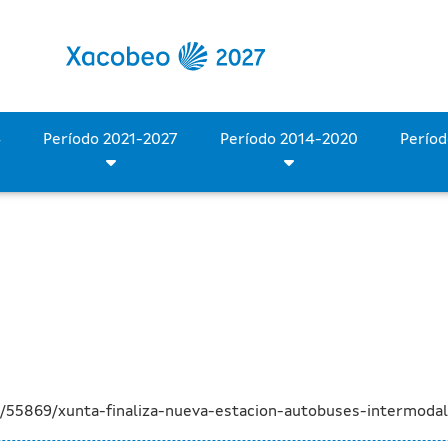
a estación de autobuses 
Período 2028-2034
Período 2021-2027
Período 2014-2020
/55869/xunta-finaliza-nueva-estacion-autobuses-intermodal