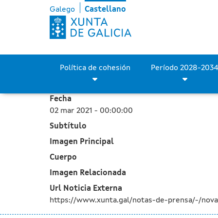
La Xunta finaliza la nuev
Saltar al contenido principal
Galego
Castellano
Política de cohesión
Fecha
02 mar 2021 - 00:00:00
Subtítulo
Imagen Principal
Cuerpo
Imagen Relacionada
Url Noticia Externa
https://www.xunta.gal/notas-de-prensa/-/nova