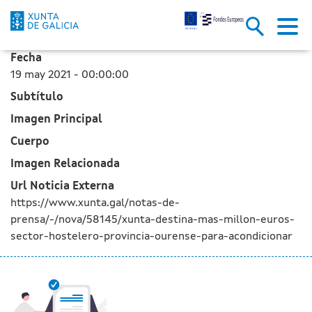
La Xunta destina más de un mill
Saltar al contenido principal
Fecha
19 may 2021 - 00:00:00
Subtítulo
Imagen Principal
Cuerpo
Imagen Relacionada
Url Noticia Externa
https://www.xunta.gal/notas-de-
prensa/-/nova/58145/xunta-destina-mas-millon-euros-
sector-hostelero-provincia-ourense-para-acondicionar