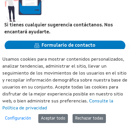
Si tienes cualquier sugerencia contáctanos. Nos
encantará ayudarte.
Formulario de contacto
Usamos cookies para mostrar contenidos personalizados,
analizar tendencias, administrar el sitio, llevar un
seguimiento de los movimientos de los usuarios en el sitio
y recopilar información demográfica sobre nuestra base de
Xunta de Galicia. Información mantenida y publicada en
usuarios en su conjunto. Acepte todas las cookies para
internet por la Xunta de Galicia
disfrutar de la mejor experiencia posible en nuestro sitio
Atención a la ciudadanía
web, o bien administre sus preferencias.
Consulte la
Accesibilidad
Política de privacidad
Aviso legal
#lan
Configuración
Aceptar todo
Rechazar todas
Mapa del portal