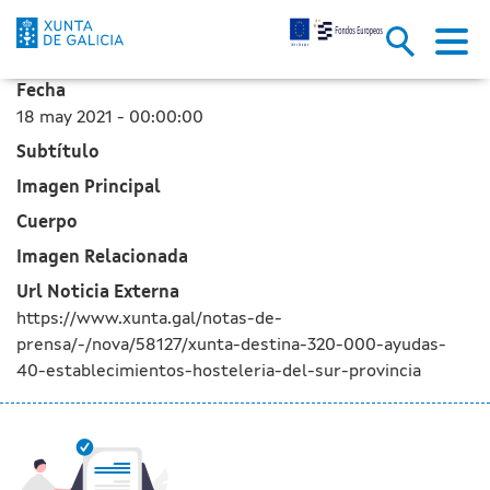
La Xunta destina 320.000 € en a
Saltar al contenido principal
Fecha
18 may 2021 - 00:00:00
Subtítulo
Imagen Principal
Cuerpo
Imagen Relacionada
Url Noticia Externa
https://www.xunta.gal/notas-de-
prensa/-/nova/58127/xunta-destina-320-000-ayudas-
40-establecimientos-hosteleria-del-sur-provincia