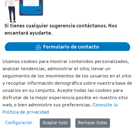
Si tienes cualquier sugerencia contáctanos. Nos
encantará ayudarte.
Formulario de contacto
Usamos cookies para mostrar contenidos personalizados,
analizar tendencias, administrar el sitio, llevar un
seguimiento de los movimientos de los usuarios en el sitio
y recopilar información demográfica sobre nuestra base de
Xunta de Galicia. Información mantenida y publicada en
usuarios en su conjunto. Acepte todas las cookies para
internet por la Xunta de Galicia
disfrutar de la mejor experiencia posible en nuestro sitio
Atención a la ciudadanía
web, o bien administre sus preferencias.
Consulte la
Accesibilidad
Política de privacidad
Aviso legal
#lan
Configuración
Aceptar todo
Rechazar todas
Mapa del portal