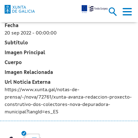
La Xunta avanza en la redacció
Saltar al contenido principal
Fecha
20 sep 2022 - 00:00:00
Subtítulo
Imagen Principal
Cuerpo
Imagen Relacionada
Url Noticia Externa
https://www.xunta.gal/notas-de-
prensa/-/nova/72761/xunta-avanza-redaccion-proxecto-
construtivo-dos-colectores-nova-depuradora-
municipal?langId=es_ES