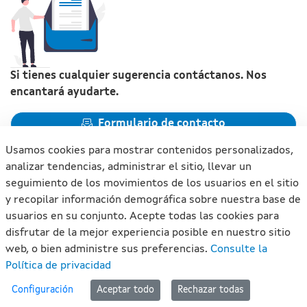
Si tienes cualquier sugerencia contáctanos. Nos
encantará ayudarte.
Formulario de contacto
Usamos cookies para mostrar contenidos personalizados,
analizar tendencias, administrar el sitio, llevar un
seguimiento de los movimientos de los usuarios en el sitio
y recopilar información demográfica sobre nuestra base de
Xunta de Galicia. Información mantenida y publicada en
usuarios en su conjunto. Acepte todas las cookies para
internet por la Xunta de Galicia
disfrutar de la mejor experiencia posible en nuestro sitio
Atención a la ciudadanía
web, o bien administre sus preferencias.
Consulte la
Accesibilidad
Política de privacidad
Aviso legal
#lan
Configuración
Aceptar todo
Rechazar todas
Mapa del portal