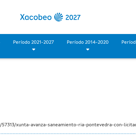
eamiento de la ría de Pon
Período 2028-2034
Período 2021-2027
Período 2014-2020
/57313/xunta-avanza-saneamiento-ria-pontevedra-con-licita