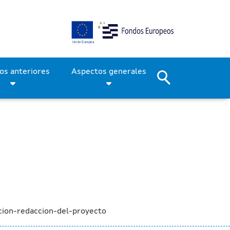
tevedra con la licitación
Períodos anteriores
Aspectos generales
cion-redaccion-del-proyecto