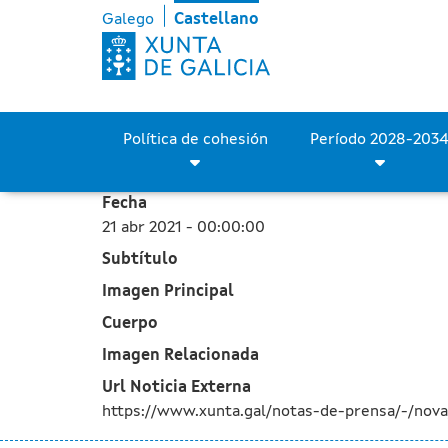
La Xunta avanza en el san
Saltar al contenido principal
Galego
Castellano
Política de cohesión
Fecha
21 abr 2021 - 00:00:00
Subtítulo
Imagen Principal
Cuerpo
Imagen Relacionada
Url Noticia Externa
https://www.xunta.gal/notas-de-prensa/-/nova