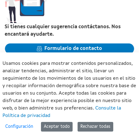
Si tienes cualquier sugerencia contáctanos. Nos
encantará ayudarte.
Formulario de contacto
Usamos cookies para mostrar contenidos personalizados,
analizar tendencias, administrar el sitio, llevar un
seguimiento de los movimientos de los usuarios en el sitio
y recopilar información demográfica sobre nuestra base de
Xunta de Galicia. Información mantenida y publicada en
usuarios en su conjunto. Acepte todas las cookies para
internet por la Xunta de Galicia
disfrutar de la mejor experiencia posible en nuestro sitio
Atención a la ciudadanía
web, o bien administre sus preferencias.
Consulte la
Accesibilidad
Política de privacidad
Aviso legal
#lan
Configuración
Aceptar todo
Rechazar todas
Mapa del portal