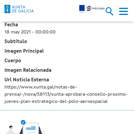
La Xunta aprobará en el Consel
Saltar al contenido principal
Fecha
18 may 2021 - 00:00:00
Subtítulo
Imagen Principal
Cuerpo
Imagen Relacionada
Url Noticia Externa
https://www.xunta.gal/notas-de-
prensa/-/nova/58113/xunta-aprobara-consello-proximo-
jueves-plan-estrategico-del-polo-aeroespacial