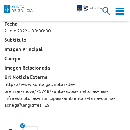
La Xunta apoya mejoras en las 
Saltar al contenido principal
Fecha
21 dic 2022 - 00:00:00
Subtítulo
Imagen Principal
Cuerpo
Imagen Relacionada
Url Noticia Externa
https://www.xunta.gal/notas-de-
prensa/-/nova/75748/xunta-apoia-melloras-nas-
infraestruturas-municipais-ambientais-lama-cunha-
achega?langId=es_ES