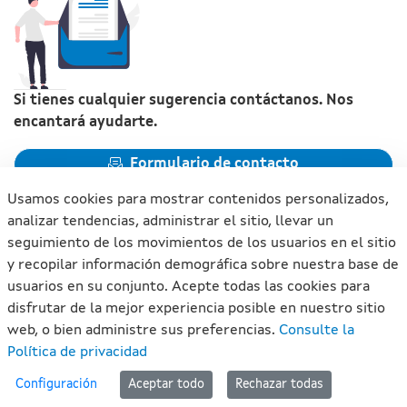
Si tienes cualquier sugerencia contáctanos. Nos
encantará ayudarte.
Formulario de contacto
Usamos cookies para mostrar contenidos personalizados,
analizar tendencias, administrar el sitio, llevar un
seguimiento de los movimientos de los usuarios en el sitio
y recopilar información demográfica sobre nuestra base de
Xunta de Galicia. Información mantenida y publicada en
usuarios en su conjunto. Acepte todas las cookies para
internet por la Xunta de Galicia
disfrutar de la mejor experiencia posible en nuestro sitio
Atención a la ciudadanía
web, o bien administre sus preferencias.
Consulte la
Accesibilidad
Política de privacidad
Aviso legal
#lan
Configuración
Aceptar todo
Rechazar todas
Mapa del portal