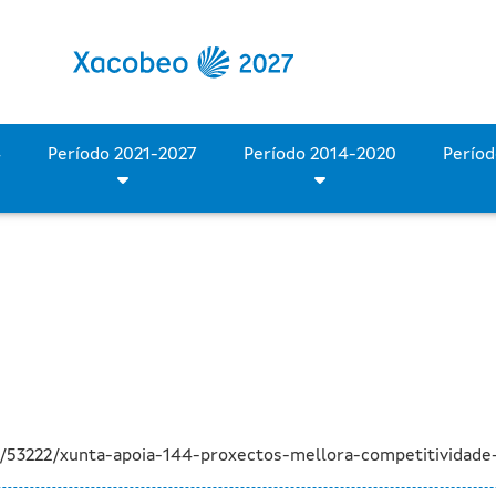
ctos de mejora de la comp
Período 2028-2034
Período 2021-2027
Período 2014-2020
a/53222/xunta-apoia-144-proxectos-mellora-competitividad