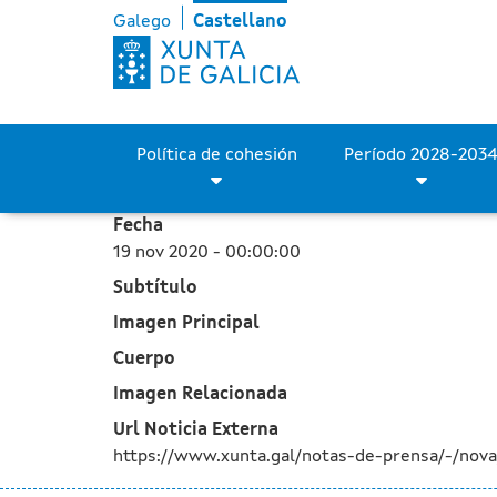
La Xunta apoya 144 proye
Saltar al contenido principal
Galego
Castellano
Política de cohesión
Fecha
19 nov 2020 - 00:00:00
Subtítulo
Imagen Principal
Cuerpo
Imagen Relacionada
Url Noticia Externa
https://www.xunta.gal/notas-de-prensa/-/nov