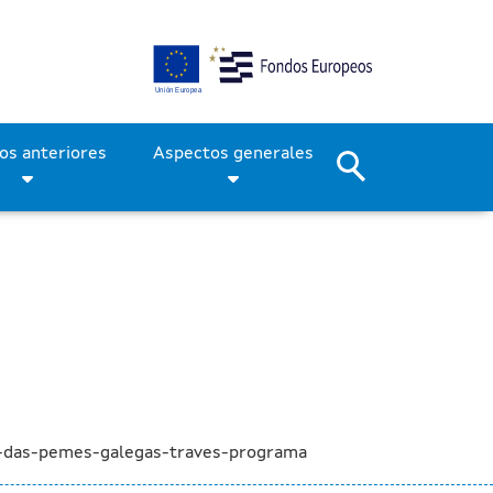
etitividad de las pymes 
Períodos anteriores
Aspectos generales
e-das-pemes-galegas-traves-programa